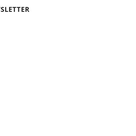
SLETTER
Votre nom et prénom
First
Name
votre adresse email
Your
email
Valider