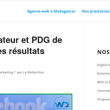
Agence web à Madagascar
Nos prestation
ateur et PDG de
s résultats
NOS
Digital
/
arketing
par
La Rédaction
Relatio
BPO et 
Concept
Program