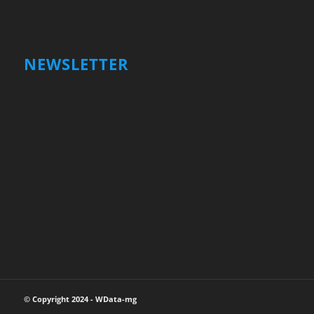
NEWSLETTER
Votre nom et prénom
First
Name
votre adresse email
Your
email
Valider
© Copyright 2024 - WData-mg