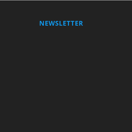
NEWSLETTER
Votre nom et prénom
First
Name
votre adresse email
Your
email
Valider