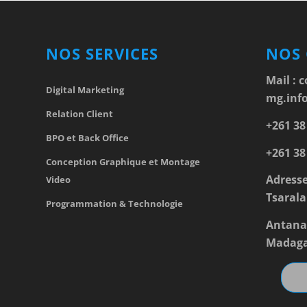
NOS SERVICES
NOS
Mail :
c
Digital Marketing
mg.inf
Relation Client
+261 38
BPO et Back Office
+261 38
Conception Graphique et Montage
Adresse
Video
Tsarala
Programmation & Technologie
Antana
Madaga