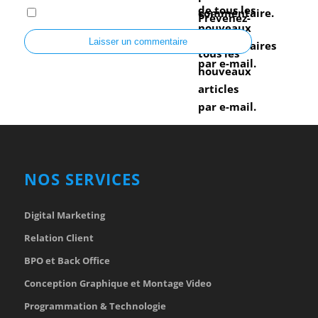
de tous les
commentaire.
Prévenez-
nouveaux
moi de
commentaires
tous les
par e-mail.
nouveaux
articles
par e-mail.
NOS SERVICES
Digital Marketing
Relation Client
BPO et Back Office
Conception Graphique et Montage Video
Programmation & Technologie