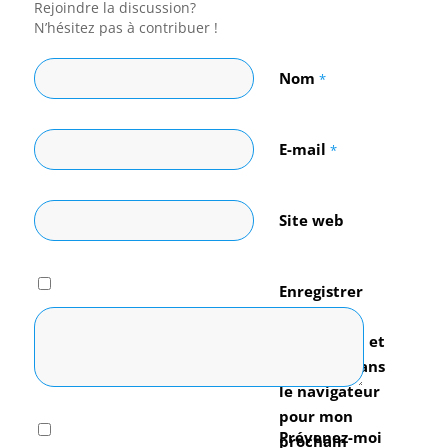
Rejoindre la discussion?
N’hésitez pas à contribuer !
Nom
*
E-mail
*
Site web
Enregistrer
mon nom,
mon e-mail et
mon site dans
le navigateur
pour mon
Prévenez-moi
prochain