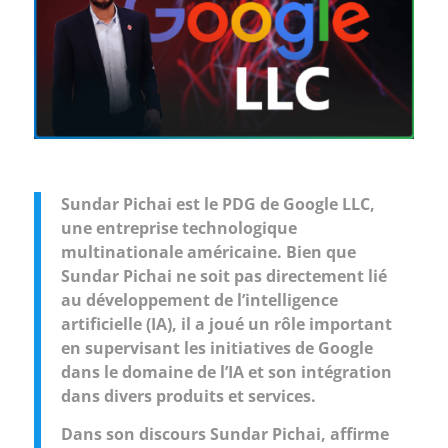
Sundar Pichai est le PDG de Google LLC,
une entreprise technologique
multinationale américaine. Bien que
Sundar Pichai ne soit pas directement lié
au développement de l’intelligence
artificielle (IA), il a joué un rôle important
en supervisant les initiatives de Google
dans le domaine de l’IA et son intégration
dans divers produits et services.
Dans son discours Sundar Pichai, affirme