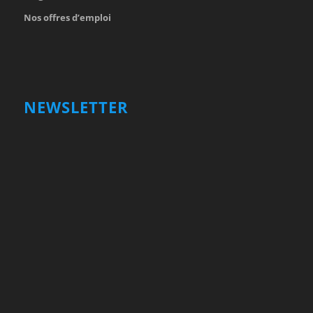
Nos offres d’emploi
NEWSLETTER
Votre nom et prénom
First
Name
votre adresse email
Your
email
Valider