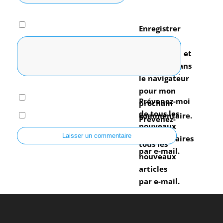
Enregistrer
mon nom,
mon e-mail et
mon site dans
le navigateur
pour mon
Prévenez-moi
prochain
de tous les
commentaire.
Prévenez-
nouveaux
moi de
commentaires
tous les
par e-mail.
nouveaux
articles
par e-mail.