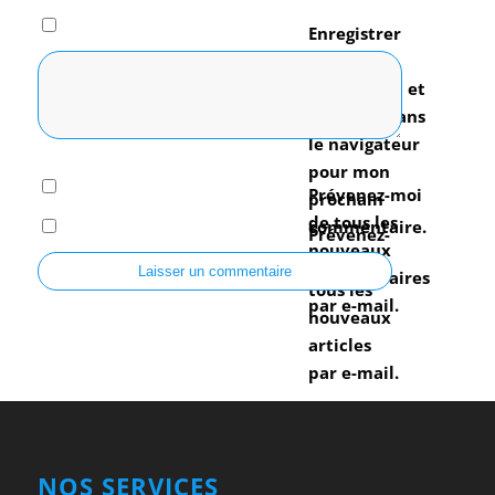
Enregistrer
mon nom,
mon e-mail et
mon site dans
le navigateur
pour mon
Prévenez-moi
prochain
de tous les
commentaire.
Prévenez-
nouveaux
moi de
commentaires
tous les
par e-mail.
nouveaux
articles
par e-mail.
NOS SERVICES