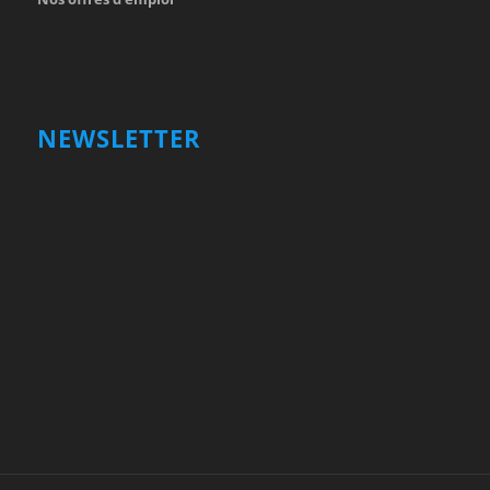
NEWSLETTER
Votre nom et prénom
First
Name
votre adresse email
Your
email
Valider