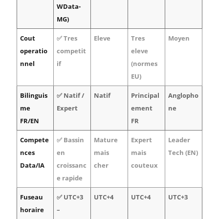
WData-
MG)
Cout
✅ Tres
Eleve
Tres
Moyen
operatio
competit
eleve
nnel
if
(normes
EU)
Bilinguis
✅ Natif /
Natif
Principal
Anglopho
me
Expert
ement
ne
FR/EN
FR
Compete
✅ Bassin
Mature
Expert
Leader
nces
en
mais
mais
Tech (EN)
Data/IA
croissanc
cher
couteux
e rapide
Fuseau
✅ UTC+3
UTC+4
UTC+4
UTC+3
horaire
–