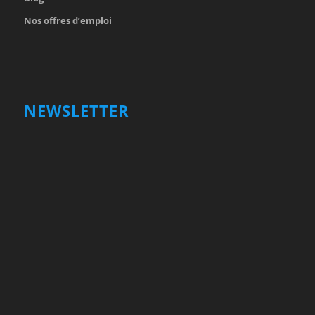
Nos offres d’emploi
NEWSLETTER
Votre nom et prénom
First
Name
votre adresse email
Your
email
Valider