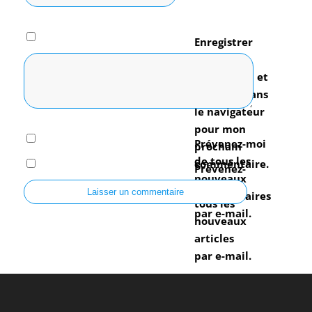
Enregistrer
mon nom,
mon e-mail et
mon site dans
le navigateur
pour mon
Prévenez-moi
prochain
de tous les
commentaire.
Prévenez-
nouveaux
moi de
commentaires
tous les
par e-mail.
nouveaux
articles
par e-mail.