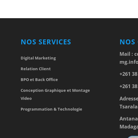
NOS SERVICES
NOS
Mail :
c
Digital Marketing
mg.inf
Relation Client
+261 38
BPO et Back Office
+261 38
Conception Graphique et Montage
Adresse
Video
Tsarala
Programmation & Technologie
Antana
Madaga