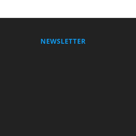
NEWSLETTER
Votre nom et prénom
First
Name
votre adresse email
Your
email
Valider