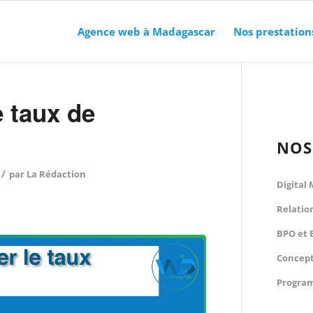
Agence web à Madagascar
Nos prestation
 taux de
NOS
/
par
La Rédaction
Digital
Relatio
BPO et 
Concept
Program