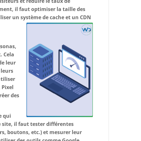
isiteurs et réduire le taux de
nt, il faut optimiser la taille des
iliser un système de cache et un CDN
rsonas,
x. Cela
de leur
 leurs
iliser
 Pixel
réer des
e qui
ite, il faut tester différentes
rs, boutons, etc.) et mesurer leur
utiliser des outils comme Google