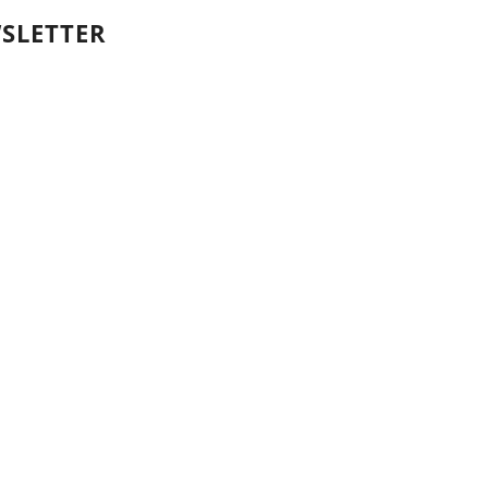
SLETTER
Votre nom et prénom
First
Name
votre adresse email
Your
email
Valider