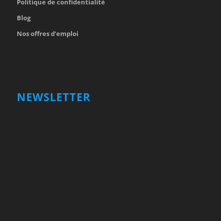
Politique de confidentialité
Blog
Nos offres d’emploi
NEWSLETTER
Votre nom et prénom
First
Name
votre adresse email
Your
email
Valider