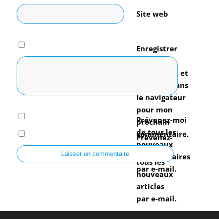
Site web
Enregistrer
mon nom,
mon e-mail et
mon site dans
le navigateur
pour mon
Prévenez-moi
prochain
de tous les
commentaire.
Prévenez-
nouveaux
moi de
commentaires
tous les
par e-mail.
nouveaux
articles
par e-mail.