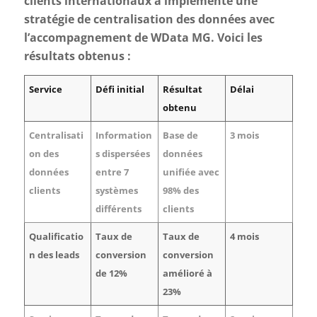
clients internationaux a implémenté une
stratégie de centralisation des données avec
l’accompagnement de WData MG. Voici les
résultats obtenus :
Service
Défi initial
Résultat
Délai
obtenu
Centralisati
Information
Base de
3 mois
on des
s dispersées
données
données
entre 7
unifiée avec
clients
systèmes
98% des
différents
clients
Qualificatio
Taux de
Taux de
4 mois
n des leads
conversion
conversion
de 12%
amélioré à
23%