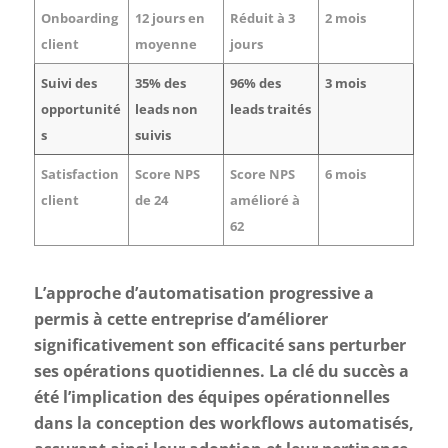
Onboarding
12 jours en
Réduit à 3
2 mois
client
moyenne
jours
Suivi des
35% des
96% des
3 mois
opportunité
leads non
leads traités
s
suivis
Satisfaction
Score NPS
Score NPS
6 mois
client
de 24
amélioré à
62
L’approche d’automatisation progressive a
permis à cette entreprise d’améliorer
significativement son efficacité sans perturber
ses opérations quotidiennes. La clé du succès a
été l’implication des équipes opérationnelles
dans la conception des workflows automatisés,