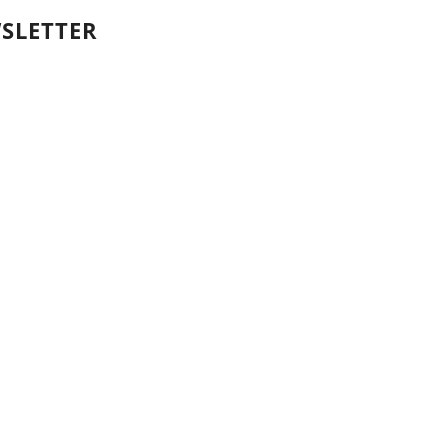
SLETTER
Votre nom et prénom
First
Name
votre adresse email
Your
email
Valider