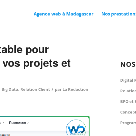
Agence web à Madagascar
Nos prestation
table pour
 vos projets et
NOS
Digital
/
,
Big Data
,
Relation Client
par
La Rédaction
Relatio
BPO et 
Concept
Program