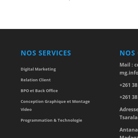
NOS SERVICES
NOS
Mail :
c
Digital Marketing
mg.inf
Relation Client
+261 38
BPO et Back Office
+261 38
Conception Graphique et Montage
Adresse
Video
Tsarala
Programmation & Technologie
Antana
Madaga