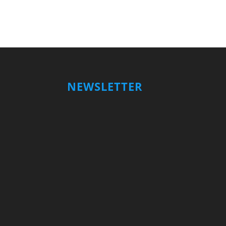
NEWSLETTER
Votre nom et prénom
First
Name
votre adresse email
Your
email
Valider