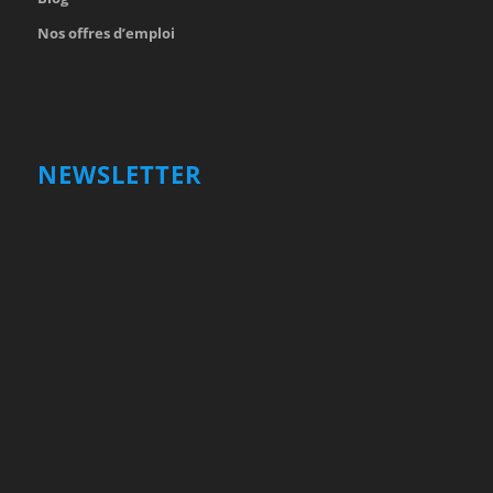
Nos offres d’emploi
NEWSLETTER
Votre nom et prénom
First
Name
votre adresse email
Your
email
Valider