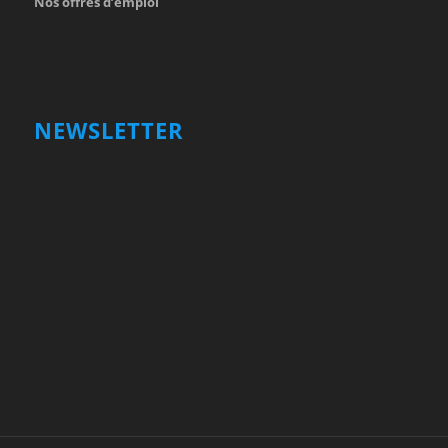
Nos offres d’emploi
NEWSLETTER
Votre nom et prénom
First
Name
votre adresse email
Your
email
Valider