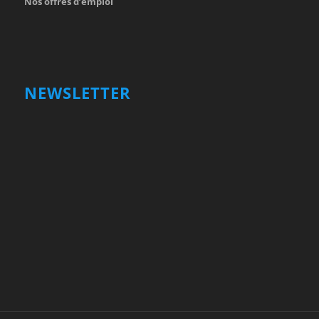
Nos offres d’emploi
NEWSLETTER
Votre nom et prénom
First
Name
votre adresse email
Your
email
Valider