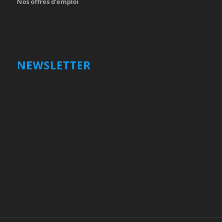
Nos offres d’emploi
NEWSLETTER
Votre nom et prénom
First
Name
votre adresse email
Your
email
Valider