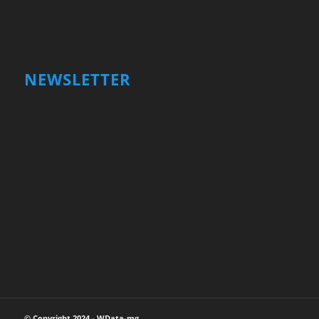
NEWSLETTER
Votre nom et prénom
First
Name
votre adresse email
Your
email
Valider
© Copyright 2024 - WData-mg