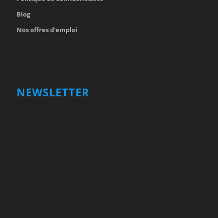
Blog
Nos offres d’emploi
NEWSLETTER
Votre nom et prénom
First
Name
votre adresse email
Your
email
Valider