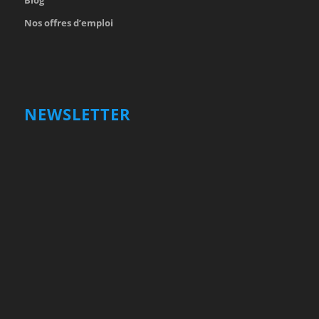
Blog
Nos offres d’emploi
NEWSLETTER
Votre nom et prénom
First
Name
votre adresse email
Your
email
Valider