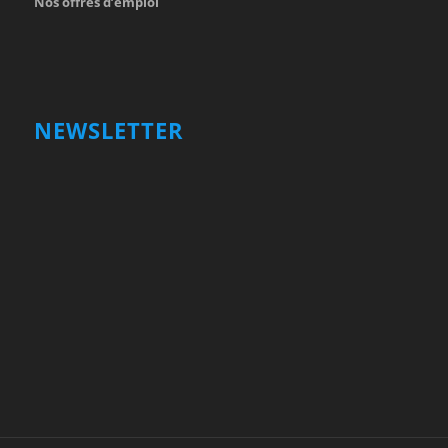
Nos offres d’emploi
NEWSLETTER
Votre nom et prénom
First
Name
votre adresse email
Your
email
Valider