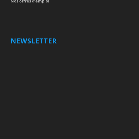
Nos offres d’emploi
NEWSLETTER
Votre nom et prénom
First
Name
votre adresse email
Your
email
Valider