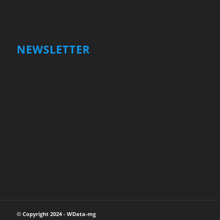
NEWSLETTER
Votre nom et prénom
First
Name
votre adresse email
Your
email
Valider
© Copyright 2024 - WData-mg