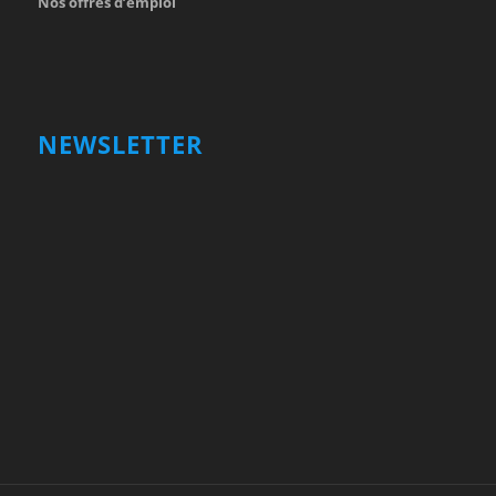
Nos offres d’emploi
NEWSLETTER
Votre nom et prénom
First
Name
votre adresse email
Your
email
Valider