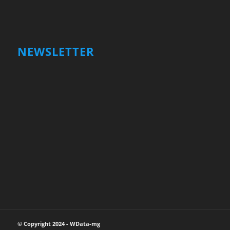
NEWSLETTER
Votre nom et prénom
First
Name
votre adresse email
Your
email
Valider
© Copyright 2024 - WData-mg