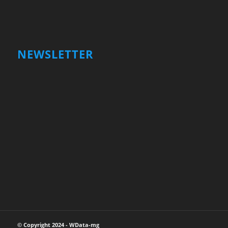
NEWSLETTER
Votre nom et prénom
First
Name
votre adresse email
Your
email
Valider
© Copyright 2024 - WData-mg