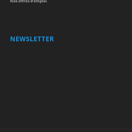
Nos offres d’emploi
NEWSLETTER
Votre nom et prénom
First
Name
votre adresse email
Your
email
Valider