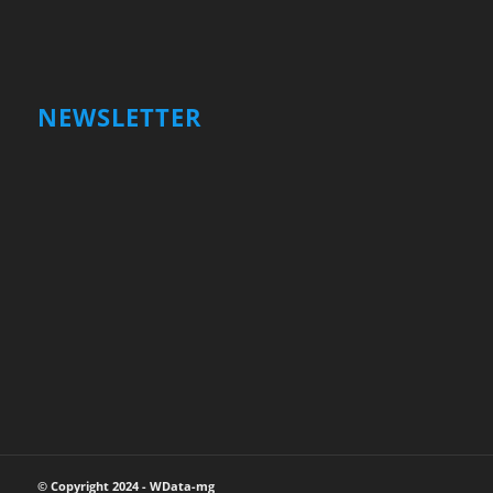
NEWSLETTER
Votre nom et prénom
First
Name
votre adresse email
Your
email
Valider
© Copyright 2024 - WData-mg