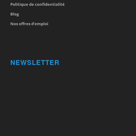
Politique de confidentialité
Blog
Nos offres d’emploi
NEWSLETTER
Votre nom et prénom
First
Name
votre adresse email
Your
email
Valider