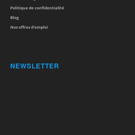
Politique de confidentialité
Blog
Nos offres d’emploi
NEWSLETTER
Votre nom et prénom
First
Name
votre adresse email
Your
email
Valider