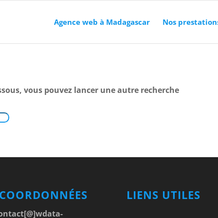
Agence web à Madagascar
Nos prestation
-dessous, vous pouvez lancer une autre recherche
 COORDONNÉES
LIENS UTILES
ontact[@]wdata-